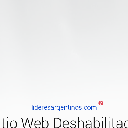
lideresargentinos.com
itio Web Deshabilita